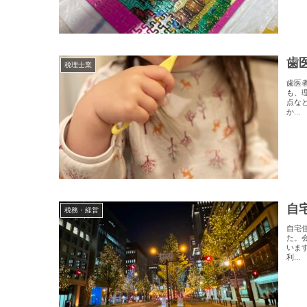
歯
税理士業
歯医
も、
点な
か...
自
税務・経営
自宅
た。
いま
利...