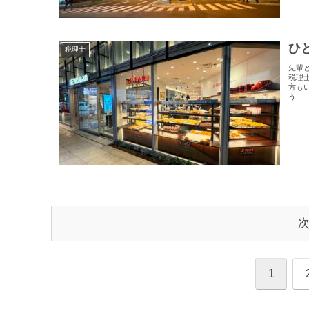
ひ
税理士
先輩
税理
方も
う...
1