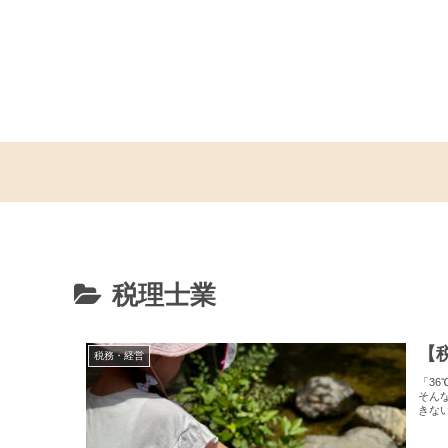
税理士業
【
税務・経営
「3
そん
きな