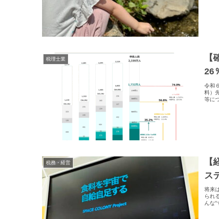
【
税理士業
26
令和
料）
等に
【
税務・経営
ス
将来
られ
んな