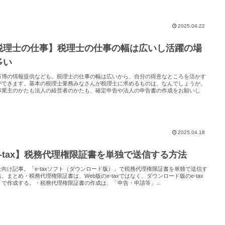
2025.04.22
税理士の仕事】税理士の仕事の幅は広いし活躍の場
多い
万博の情報提供なども。税理士の仕事の幅は広いから、自分の得意なところを活かす
ができます。基本の税理士業務みなさんが税理士に求めるものは、なんでしょうか。
事業主のかたも法人の経営者のかたも、確定申告や法人の申告書の作成をお願いし
2025.04.18
e-tax】税務代理権限証書を単独で送信する方法
士向け記事。「e-taxソフト（ダウンロード版）」で税務代理権限証書を単独で送信す
。まとめ・税務代理権限証書は、Web版のe-taxではなく、ダウンロード版のe-tax
トで作成する。・税務代理権限証書の作成は、「申告・申請等」...