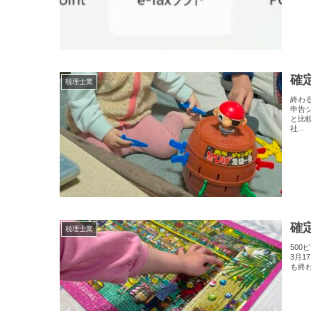
確
税理士業
終わ
申告
と比
社...
確
税理士業
500
3月
も終