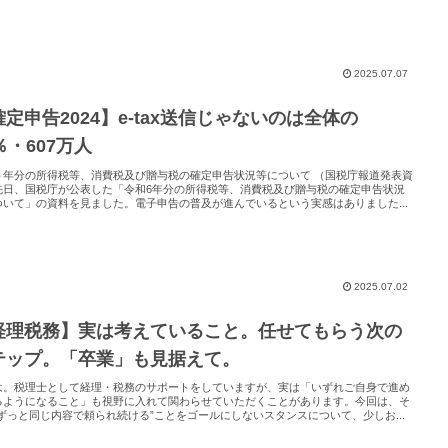
2025.07.07
確定申告2024】e-tax送信じゃないのは全体の
％・607万人
６年分の所得税等、消費税及び贈与税の確定申告状況等について （国税庁報道発表資
先日、国税庁が公表した「令和6年分の所得税等、消費税及び贈与税の確定申告状況
ついて」の資料を見ました。電子申告の普及が進んでいるという実感はありました...
2025.07.02
経理税務】実は考えていること。任せてもらう次の
テップ。「卒業」も見据えて。
は。税理士として経理・税務のサポートをしていますが、実は「いずれご自身で進め
るようになること」も視野に入れて関わらせていただくことがあります。今回は、そ
“ずっと同じ内容で頼られ続ける”ことをゴールにしないスタンスについて、少しお...