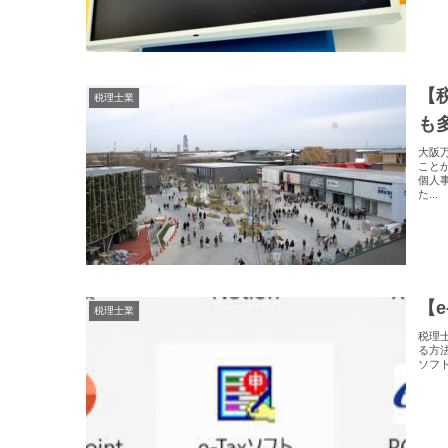
【
税理士業
も
大阪
こと
個人
た...
【
税理士業
税理
る方法
ソフ