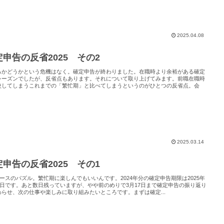
2025.04.08
定申告の反省2025 その2
るかどうかという危機はなく。確定申告が終わりました。在職時より余裕がある確定
シーズンでしたが、反省点もあります。それについて取り上げてみます。前職在職時
較してしまうこれまでの「繁忙期」と比べてしまうというのがひとつの反省点。会
2025.03.14
定申告の反省2025 その1
ピースのパズル。繁忙期に楽しんでもいいんです。2024年分の確定申告期限は2025年
17日です。あと数日残っていますが、やや前のめりで3月17日まで確定申告の振り返り
わらせ、次の仕事や楽しみに取り組みたいところです。まずは確定...