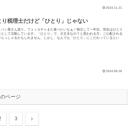
2024.11.21
とり税理士だけど「ひとり」じゃない
とパン屋さん巡り。フォッカチャまた食べたいなぁ！独立して一年目。現在はひとり
士として活動しています。「ひとり」で、大丈夫なの？と思われる方、ご心配される
いらっしゃるかもしれません。しかし、なんでも「ひとり」にこだわっているとい
2024.08.28
次のページ
次
2
3
へ