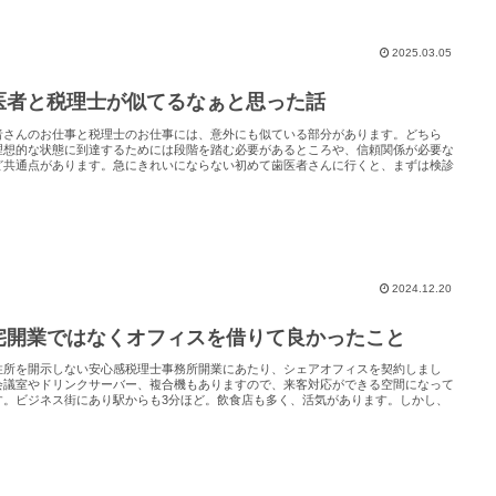
2025.03.05
医者と税理士が似てるなぁと思った話
者さんのお仕事と税理士のお仕事には、意外にも似ている部分があります。どちら
理想的な状態に到達するためには段階を踏む必要があるところや、信頼関係が必要な
ど共通点があります。急にきれいにならない初めて歯医者さんに行くと、まずは検診
2024.12.20
宅開業ではなくオフィスを借りて良かったこと
住所を開示しない安心感税理士事務所開業にあたり、シェアオフィスを契約しまし
会議室やドリンクサーバー、複合機もありますので、来客対応ができる空間になって
す。ビジネス街にあり駅からも3分ほど。飲食店も多く、活気があります。しかし、