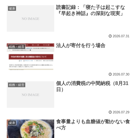
読書記録：「寝た子は起こすな
健康
『早起き神話』の深刻な現実」
2026.07.31
法人が寄付を行う場合
税務・経営
2026.07.30
個人の消費税の中間納税（8月31
税務・経営
日）
2026.07.29
食事量よりも血糖値が動かない食
健康
べ方