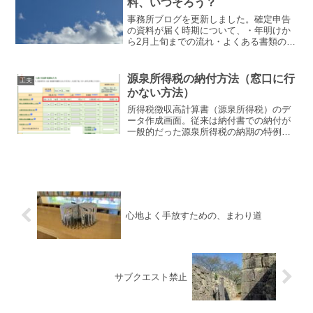
料、いつそろう？
事務所ブログを更新しました。確定申告
の資料が届く時期について、・年明けか
ら2月上旬までの流れ・よくある書類の到
着目安・税理士へ資料を送るタイミング
を整理しています。▶︎ 確定申告の資料、
いつそろう？
源泉所得税の納付方法（窓口に行
工夫
かない方法）
所得税徴収高計算書（源泉所得税）のデ
ータ作成画面。従来は納付書での納付が
一般的だった源泉所得税の納期の特例の
時期ですね。会計事務所ではちょっとし
た繁忙期かもしれません。1月から6月ま
での分の納付期限は7月10日。それまでに
納付していただく必...
心地よく手放すための、まわり道
サブクエスト禁止