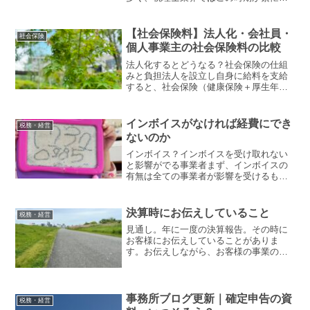
と言われます。「所得税の確定申告期
間」が終わると、次は「3月決算法人の申
告時期」です。この3月決算については、
【社会保険料】法人化・会社員・
社会保険
2026年3月期に...
個人事業主の社会保険料の比較
法人化するとどうなる？社会保険の仕組
みと負担法人を設立し自身に給料を支給
すると、社会保険（健康保険＋厚生年
金）に加入することになります。会社負
担と本人負担が原則半々ですが、代表者
が一人の法人だと、実質的にその両方を
インボイスがなければ経費にでき
税務・経営
「自分が払っている」ことに...
ないのか
インボイス？インボイスを受け取れない
と影響がでる事業者まず、インボイスの
有無は全ての事業者が影響を受けるもの
ではありません。消費税の計算上必要と
されているのがインボイスですから、消
費税を納める義務がない事業者様（消費
決算時にお伝えしていること
税務・経営
税の免税事業者）は、受け...
見通し。年に一度の決算報告。その時に
お客様にお伝えしていることがありま
す。お伝えしながら、お客様の事業の見
通しをお聞きできればいいなと考えてい
ます。前年との業績比較今期の納税額や
決算金額とは別に、前年や過年度の業績
との比較資料をお持ちします...
事務所ブログ更新｜確定申告の資
税務・経営