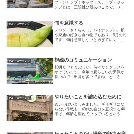
プ・ジャンプ！ホップ・ステップ・ジャ
ンプとは、三段跳び競技のことで、３回
連続のジャンプの距離を競う競技です。3
段階のジャンプを経て遠くまで跳ぶこと
から、段階を踏んで飛躍するときの心構
旬を意識する
セルフコーチング
えとして使われたりもしま...
メロン、さくらんぼ、パイナップル。私
や家族の好きな食べ物でもあり、6月の旬
です。旬は意識しないと過ぎていくこと
もあります。うまく旬をつかまえていき
ましょう。食べごろ冒頭でお話したとお
り、食べ物にも旬があります。野菜や果
物、海産物などの旬もあ...
視線のコミュニケーション
セルフコーチング
10月だけどまぶしい。時々サングラスを
かけています。今年は夏らしいお天気が
長いので、出番が多いですね。ところ
で、サングラスをかけて気がついたこと
があります。それは、サングラスをする
と伝わらないことがあるということで
す。逆にいえば、視線で色ん...
やりたいことを詰め込むために
セルフコーチング
めいっぱい楽しみました。ギリギリにな
らない作戦も。40代の自分を直視する40
半ば、年齢を重ねていっているという実
感があります。認めたくない気持ちもあ
りますし、抗いたい気持ちもあります
が、できることに限りがあるのを受け入
れようと思っています。...
行ったことのない場所で能力が覚