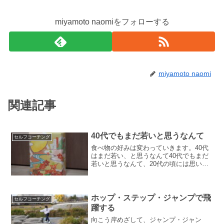
miyamoto naomiをフォローする
miyamoto naomi
関連記事
40代でもまだ若いと思うなんて
セルフコーチング
食べ物の好みは変わっていきます。40代
はまだ若い、と思うなんて40代でもまだ
若いと思うなんて、20代の頃には思いも
しませんでした。30代の先輩を見て、も
う、、、そんなことを、思っていまし
た。（そのまま自分にはねかえってくる
のですが。）10代...
ホップ・ステップ・ジャンプで飛
セルフコーチング
躍する
向こう岸めざして、ジャンプ・ジャン