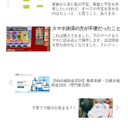
家族から見た私の予定。家族と予定を共
有したいけれど、すべての予定を見せる
のはちょっと…と思うこと、ありません
か。Googleカレンダーを使えば、 みんな
で共有・編集できる「家族カレンダー」
自分だけの予定は「予定あり」としてだ
スマホ決済の方が不便だったこと
IT・Technology
け共有というふ...
これは購入できました。下のマークをス
マホに読み込んで操作します。ほぼ現金
を持ち歩かなくなりました。クレジット
カードを一枚持っていきますが、多くは
スマホ払い。QRコード決済が多いです。
おつりのやりとりもなく、小銭が嵩張ら
ずにスピーディーでスマ...
【M&A補助金2024】事業承継・引継ぎ補
助金10次（専門家活用）
子育てで能力が高まる？！