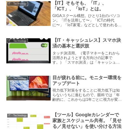
連続でクリックする操作のことをいいま
【IT】そもそも、「IT」、
IT・Technology
す。まずは、ダブルク...
「ICT」、「IoT」とは。
GIGAスクール構想。ひとり1台のパソコ
ン。「ITを活用して〜」「ICTの時代
に〜」「IoT家電」などとして使われる英
字の略。これらは、「技術」、「つなが
る」などに関連する英字略語です。それ
ぞれの意味を改めて確認してみしょう。
【IT・キャッシュレス】スマホ決
IT・Technology
まず、「つなが...
済の基本と選択肢
タッチ決済用。（電子マネーをこれから
活用されようとする方向けの記事で
す。）「スマホ決済」は「キャッシュレ
ス決済」の一種大阪・関西万博では、全
面的に「キャッシュレス決済」が導入さ
れました。政府広報によれば、万博会場
目が疲れる前に。モニター環境を
IT・Technology
はキャッシュレス社会の実験場...
アップデート
視力低下対策をすることに視力低下は知
らないうちに進むもので、眼科では「年
齢的に、これからは1年ごとに視力が変わ
っていきますよ」と言われました。老眼
なんてもっと先だと思っていたけど、気
づかないうちに目は疲れていたのかな、
【ツール】Googleカレンダーで
IT・Technology
と。そんなわけで、対策...
家族とスケジュール共有。「見せ
る／見せない」を使い分ける方法