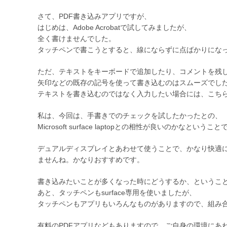
さて、PDF書き込みアプリですが、
はじめは、Adobe Acrobatで試してみましたが、
全く書けませんでした。
タッチペンで書こうとすると、線にならずに点ばかりにな
ただ、テキストをキーボードで追加したり、コメントを残
矢印などの既存の記号を使って書き込むのはスムーズでし
テキストを書き込むのではなく入力したい場合には、こち
私は、今回は、手書きでのチェックを試したかったとの、
Microsoft surface laptopとの相性が良いのかなという
デュアルディスプレイとあわせて使うことで、かなり快適
ませんね。かなりおすすめです。
書き込みたいことが多くなった時にどうするか、というこ
あと、タッチペンもsurface専用を使いましたが、
タッチペンもアプリもいろんなものがありますので、組み
有料のPDFアプリなどもありますので、ご自身の環境にあ