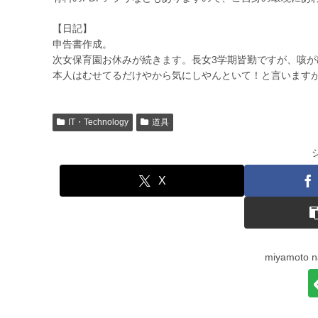
【日記】
申告書作成。
次女保育園お休みが続きます。長女3学期皆勤ですが、咳が
本人はむせてるだけやから気にしやんといて！と言います
IT・Technology
道具
X
miyamot