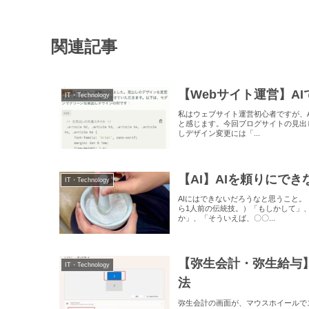
関連記事
【Webサイト運営】A
IT・Technology
私はウェブサイト運営初心者ですが、
と感じます。今回ブログサイトの見出
しデザイン変更には「...
【AI】AIを頼りにでき
IT・Technology
AIにはできないだろうなと思うこと
ら1人前の伝統技。）「もしかして」
か」、「そういえば、〇〇...
【弥生会計・弥生給与
IT・Technology
法
弥生会計の画面が、マウスホイールで