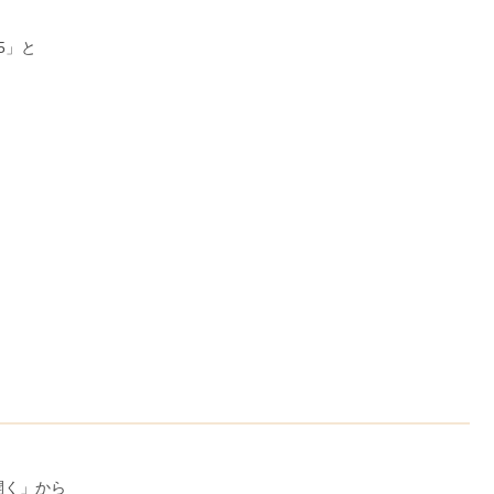
p5」と
開く」から