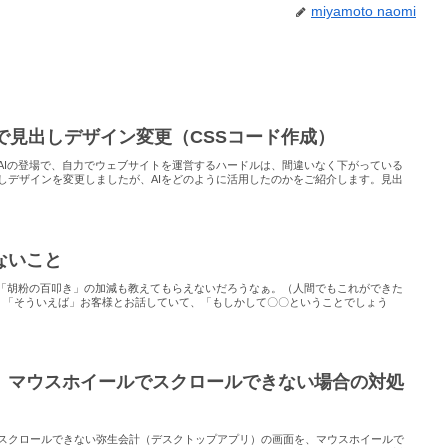
miyamoto naomi
Iで見出しデザイン変更（CSSコード作成）
AIの登場で、自力でウェブサイトを運営するハードルは、間違いなく下がっている
しデザインを変更しましたが、AIをどのように活用したのかをご紹介します。見出
ないこと
。「胡粉の百叩き」の加減も教えてもらえないだろうなぁ。（人間でもこれができた
、「そういえば」お客様とお話していて、「もしかして〇〇ということでしょう
】マウスホイールでスクロールできない場合の対処
スクロールできない弥生会計（デスクトップアプリ）の画面を、マウスホイールで