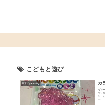
こどもと遊び
カ
親業／parenting
ゼリ
す。
リー
一...