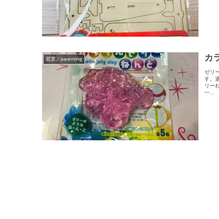
カ
親業／parenting
ゼリ
す。
リー
一...