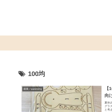
100均
【
親業／parenting
向
夏休
グラ
と考