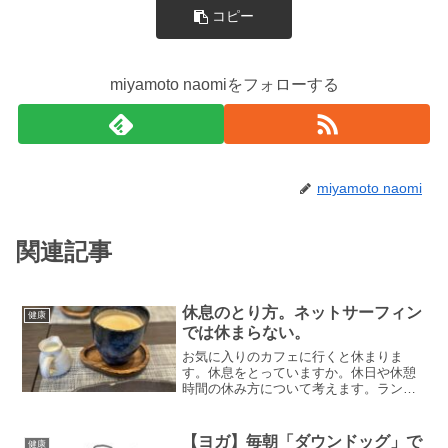
コピー
miyamoto naomiをフォローする
miyamoto naomi
関連記事
休息のとり方。ネットサーフィン
健康
では休まらない。
お気に入りのカフェに行くと休まりま
す。休息をとっていますか。休日や休憩
時間の休み方について考えます。ランチ
タイムに〇〇会社員時代、疲れたな〜や
すみたいな〜と思った時、ランチタイム
をめいっぱいとることがありました。長
【ヨガ】毎朝「ダウンドッグ」で
健康