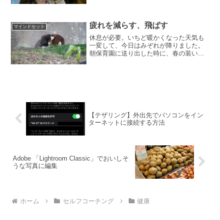
も、今日は雨だから…、寒いから…、な
ど、いろんな状況の時があり、うまくい
かないことがあります。自分を取り巻く
環境は、常に同じではない...
疲れを減らす、飛ばす
マインドセット
休息が必要。いちど暖かくなった天気も
一変して、今日はみぞれが降りました。
朝保育園に送り出した時に、春の装いで
はまずいと思い、冬一番くらいに着込ん
で外出しました。寒さのせいでやけに疲
れましたので、疲れについて書いてみま
す。疲れ耐性が低くなる独...
【テザリング】外出先でパソコンをイン
ターネットに接続する方法
Adobe 「Lightroom Classic」でおいしそ
うな写真に編集
ホーム
セルフコーチング
健康