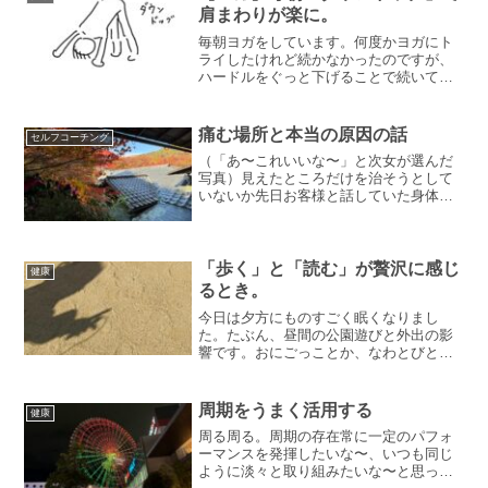
く「仕事をしていなければ」...
肩まわりが楽に。
毎朝ヨガをしています。何度かヨガにト
ライしたけれど続かなかったのですが、
ハードルをぐっと下げることで続いてい
ます。今日は朝ヨガのお話と、おすすめ
ポーズについて。朝ヨガを終えるまでは
余計なことを考えないヨガをやるのは、
痛む場所と本当の原因の話
セルフコーチング
朝起きてすぐ。順番は決め...
（「あ〜これいいな〜」と次女が選んだ
写真）見えたところだけを治そうとして
いないか先日お客様と話していた身体の
話。肩が痛いときに肩をほぐす。腰が痛
いときに腰をさする。痛む場所そのもの
が不調だと思って、そこを手当すれば解
決する気がしてしまいます...
「歩く」と「読む」が贅沢に感じ
健康
るとき。
今日は夕方にものすごく眠くなりまし
た。たぶん、昼間の公園遊びと外出の影
響です。おにごっことか、なわとびと
か。年長でもけっこう走るの早いんで
す。本気＋エンドレス。眠気でいうと、
ちょうど温泉とかストレッチ（ヨガと
周期をうまく活用する
健康
か）でよく眠れたという話をしてい...
周る周る。周期の存在常に一定のパフォ
ーマンスを発揮したいな〜、いつも同じ
ように淡々と取り組みたいな〜と思って