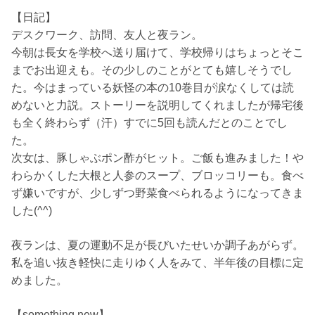
【日記】
デスクワーク、訪問、友人と夜ラン。
今朝は長女を学校へ送り届けて、学校帰りはちょっとそこ
までお出迎えも。その少しのことがとても嬉しそうでし
た。今はまっている妖怪の本の10巻目が涙なくしては読
めないと力説。ストーリーを説明してくれましたが帰宅後
も全く終わらず（汗）すでに5回も読んだとのことでし
た。
次女は、豚しゃぶポン酢がヒット。ご飯も進みました！や
わらかくした大根と人参のスープ、ブロッコリーも。食べ
ず嫌いですが、少しずつ野菜食べられるようになってきま
した(^^)
夜ランは、夏の運動不足が長びいたせいか調子あがらず。
私を追い抜き軽快に走りゆく人をみて、半年後の目標に定
めました。
【something new】