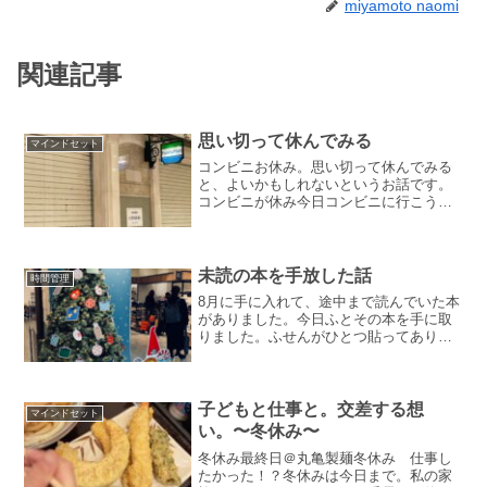
miyamoto naomi
関連記事
思い切って休んでみる
マインドセット
コンビニお休み。思い切って休んでみる
と、よいかもしれないというお話です。
コンビニが休み今日コンビニに行こうと
したらお休みをしていました。年中無休
のはずのコンビニはお休みがないと思っ
ていたので、驚きましたし、休みなん
や〜と残念な気持ちもありま...
未読の本を手放した話
時間管理
8月に手に入れて、途中まで読んでいた本
がありました。今日ふとその本を手に取
りました。ふせんがひとつ貼ってありま
すがきれいなままです。あまり読み込ん
でいなかったから。その時は必要だと思
っていた時間に使い方に関するもので
す。同時期に同じようなテ...
子どもと仕事と。交差する想
マインドセット
い。〜冬休み〜
冬休み最終日＠丸亀製麺冬休み 仕事し
たかった！？冬休みは今日まで。私の家