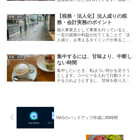
の選び方は大きく３つのパターンがあり
ます。それぞれについて確認してみまし
ょう。親族内承継経営者が後継者とし
【税務・法人化】法人成りの税
税務・経営
て、まず候補者と考える...
務・会計実務のポイント
個人事業主として事業を行っていると、
一定の規模や利益が出てくることで「法
人成り」を考えるタイミングが来ること
があります。法人成りとは、個人事業主
が法人に変わることで、税務や会計にお
いて多くの変更が発生します。今回は、
集中するには、甘味より、中断し
税務・経営
法人成り後の所得税申告か...
ない時間
集中したいとき、私はつい何かを足そう
とします。コーヒーを入れて行動スイッ
チを入れようとするし、甘味を取り入れ
てブーストしようとします。気分を整え
ようとしたり、やることを整理したり、
工夫もします。けれど、うまくいかない
ときがあります。気持ちが...
NASのバックアップ作成に80時間