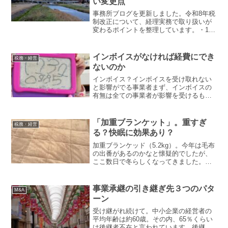
い変更点
事務所ブログを更新しました。令和8年税
制改正について、経理実務で取り扱いが
変わるポイントを整理しています。・1
月：源泉徴収（給与の手取りが変わ
る）・4月：少額減価償却資産の上限変
更・10月：インボイス控除率の段階的引
インボイスがなければ経費にでき
税務・経営
下げ▶︎ 令和8年税制改...
ないのか
インボイス？インボイスを受け取れない
と影響がでる事業者まず、インボイスの
有無は全ての事業者が影響を受けるもの
ではありません。消費税の計算上必要と
されているのがインボイスですから、消
費税を納める義務がない事業者様（消費
「加重ブランケット」。重すぎ
税務・経営
税の免税事業者）は、受け...
る？快眠に効果あり？
加重ブランケッド（5.2kg）。今年は毛布
の出番があるのかなと懐疑的でしたが、
ここ数日で冬らしくなってきました。朝
晩は暖かい寝具が欲しくなりますね。最
近、「加重ブランケット」をかけて眠っ
ています。よく眠れるようになりました
事業承継の引き継ぎ先３つのパタ
M&A
のでご紹介します。...
ーン
受け継がれ続けて。中小企業の経営者の
平均年齢は約60歳。その内、65％くらい
は後継者不在と言われています。後継者