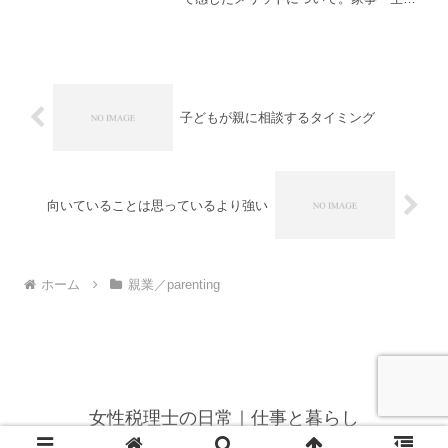
に必要な時間が可視化・共有される
Googleカレンダーには、ファミリー共有
機能があり、夫とスケジュールの共有を
しています。そし...
子どもが親に相談するタイミング
向いていることは思っているより強い
ホーム
親業／parenting
女性税理士の日常｜仕事と暮らし
© 2023-2026 女性税理士の日常｜仕事と暮らし.