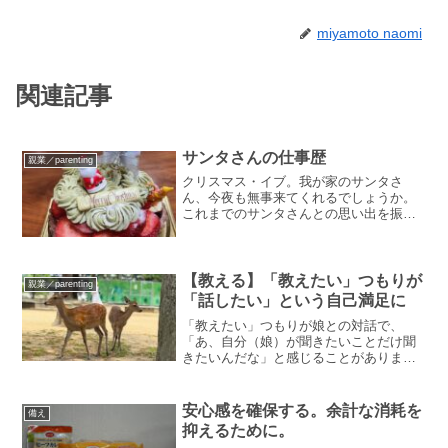
miyamoto naomi
関連記事
サンタさんの仕事歴
親業／parenting
クリスマス・イブ。我が家のサンタさ
ん、今夜も無事来てくれるでしょうか。
これまでのサンタさんとの思い出を振り
返ってみます。2017年12月（長女2歳）
アンパンマン いらっしゃいませ！ジャ
ムおじさんのやきたてパン工場当時から
現在も巷で人気のおも...
【教える】「教えたい」つもりが
親業／parenting
「話したい」という自己満足に
「教えたい」つもりが娘との対話で、
「あ、自分（娘）が聞きたいことだけ聞
きたいんだな」と感じることがありま
す。うん、私だってそう思う。だって、
対話と思っているのは私だけで、一方的
に話しているだけ。ただの「小言」に聞
安心感を確保する。余計な消耗を
備え
こえます。といいつつも、親と...
抑えるために。