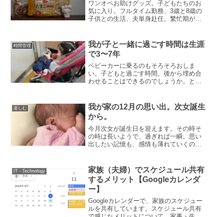
ワンオペお助けグッズ。子どもたちのお
気に入り。フルタイム勤務、3歳と8歳の
子供との生活、夫単身赴任。繁忙期が半
年続く、リモートワーク不可、気軽に頼
れる身内もなく。そんな生活の中、一番
はじめにしていることが、安心感の確保
我が子と一緒に過ごす時間は生涯
時間管理
です。不安が気力を消耗...
で3〜7年
ベビーカーに乗るのもそろそろおしま
い。子どもと過ごす時間。後から埋め合
わせることはできるのでしょうか。とあ
る研究によれば、生涯で我が子と一緒に
過ごす時間は、母親で7年6ヶ月、父親で3
年4ヶ月と言われています。そして、その
我が家の12月の思い出。次女誕生
楽しむ
時間の大半は小学生ま...
から。
今月次女が誕生日を迎えます。その時そ
の時は長いようで、過ぎれば一瞬。思い
出したい記憶も、感情も薄れていくのか
な。次女の5歳を記念して、何度も思い出
したい記憶を綴ってみます。2019年12
月 長女4歳、次女0歳次女が生まれた年
家族（夫婦）でスケジュール共有
IT・Technology
です。長女この頃...
するメリット【Googleカレンダ
ー】
Googleカレンダーで、家族のスケジュー
ルを共有しています。スケジュール共有
で感じたメリットについて。家事・生活