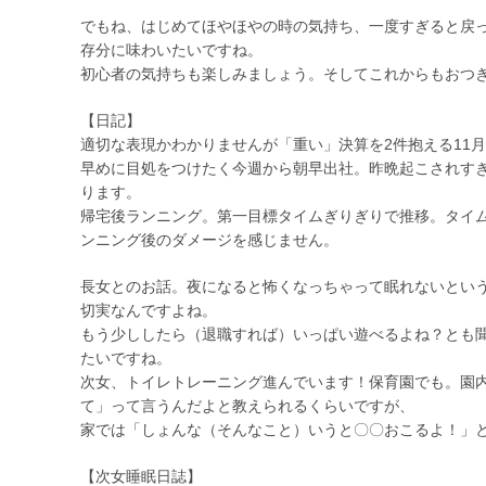
でもね、はじめてほやほやの時の気持ち、一度すぎると戻
存分に味わいたいですね。
初心者の気持ちも楽しみましょう。そしてこれからもおつ
【日記】
適切な表現かわかりませんが「重い」決算を2件抱える11
早めに目処をつけたく今週から朝早出社。昨晩起こされす
ります。
帰宅後ランニング。第一目標タイムぎりぎりで推移。タイ
ンニング後のダメージを感じません。
長女とのお話。夜になると怖くなっちゃって眠れないとい
切実なんですよね。
もう少ししたら（退職すれば）いっぱい遊べるよね？とも
たいですね。
次女、トイレトレーニング進んでいます！保育園でも。園
て」って言うんだよと教えられるくらいですが、
家では「しょんな（そんなこと）いうと〇〇おこるよ！」
【次女睡眠日誌】