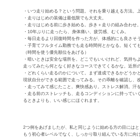
・いつ走り始める？という問題。それを乗り越える方法。
・走りはじめの装備は最低限でも大丈夫。
・走りはじめる前に歩き始める。歩き＋走りの組み合わせ
・10年ぶりに走ったら、身体痛い、疲労感、むくみ。
・毎日走るより回復時間を作った方が、体感的にも良さそ
・子育てフルタイム勤務でも走る時間何とかなる。短くて
（時間を使う優先順位をあげる）
・暗いときは安全な場所を。どこでもいいけれど、気持ち
走ってみたら何となく好きなコースできてくるかな。近所
・どれくらい走るのかについて。まず達成できるかどうか
現状自分ができる範囲で走ってみる。その乖離を確認し、
・走ってみて感じたこと。爽快感あり。ストレス解消。汗
・走る前のストレッチも、走るコンディションに持ってい
るときよりも、いい感じにほぐれます。
2つ例をあげましたが、私と同じように始める方の目にはと
もう初心者レベルでなく、しっかり取り組んでいる方に向