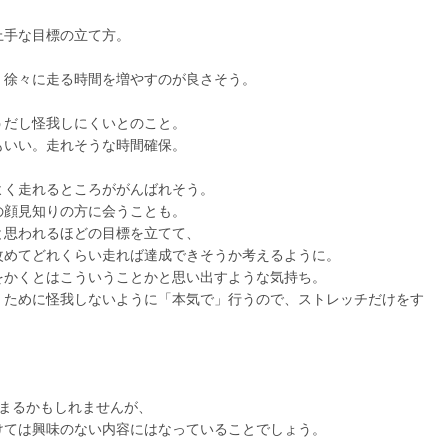
上手な目標の立て方。
。徐々に走る時間を増やすのが良さそう。
うだし怪我しにくいとのこと。
もいい。走れそうな時間確保。
よく走れるところががんばれそう。
の顔見知りの方に会うことも。
と思われるほどの目標を立てて、
改めてどれくらい走れば達成できそうか考えるように。
をかくとはこういうことかと思い出すような気持ち。
くために怪我しないように「本気で」行うので、ストレッチだけをす
まるかもしれませんが、
けては興味のない内容にはなっていることでしょう。