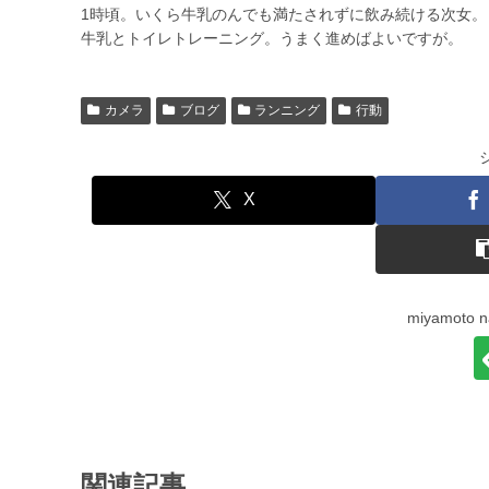
1時頃。いくら牛乳のんでも満たされずに飲み続ける次女
牛乳とトイレトレーニング。うまく進めばよいですが。
カメラ
ブログ
ランニング
行動
X
miyamot
関連記事