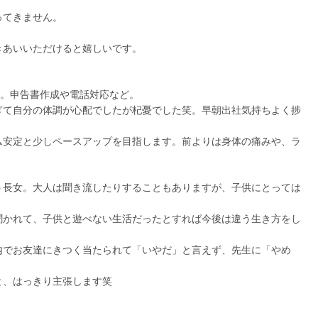
ってきません。
きあいいただけると嬉しいです。
月。申告書作成や電話対応など。
ぎて自分の体調が心配でしたが杞憂でした笑。早朝出社気持ちよく捗
ム安定と少しペースアップを目指します。前よりは身体の痛みや、ラ
う長女。大人は聞き流したりすることもありますが、子供にとっては
聞かれて、子供と遊べない生活だったとすれば今後は違う生き方をし
内でお友達にきつく当たられて「いやだ」と言えず、先生に「やめ
と、はっきり主張します笑