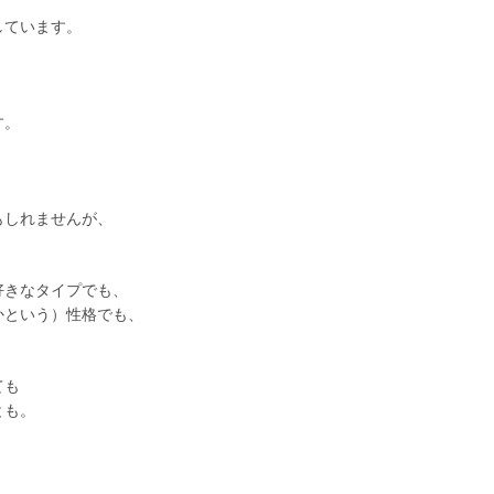
しています。
す。
もしれませんが、
好きなタイプでも、
かという）性格でも、
ても
とも。