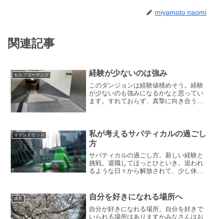
miyamoto naomi
関連記事
経験が少ないのは強み
セルフコーチング
このダンジョンは経験値積めそう。経験
が少ないのも強みになるかなと思ってい
ます。すれておらず、真摯に向き合う気
持ち、熱量があるからです。経験が少な
い人を必要とするマーケットがある「経
験が少ない人を探している」という現実
が、この世の中にはありま...
私が考えるサバティカルの過ごし
マインドセット
方
サバティカルの過ごし方。新しい経験と
挑戦。退職してほっとひといき。追われ
るような日々から解放されて、少し休み
たいなと思うこともあるでしょう。もし
「サバティカル」をとるなら、どのよう
にすごしますか。私の場合をご紹介しま
自分を好きになれる場所へ
成長
す。サバティカルリーブ(...
自分が好きになれる場所。自分を好きで
いられる場所はありますかみなさんはお