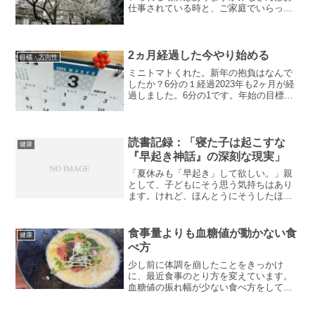
仕事されている時と、ご家庭でいらっし
ゃる時、どちらの自分がお好きですか？
独立後、私はどちらの自分も気にいって
います。会社員時代は、自分が「好き」
な瞬間もありますけれど、...
2ヵ月経過した今やり始める
目標・方向性
ミニトマトくれた。新年の抱負はなんで
したか？6分の１経過2023年も2ヶ月が経
過しました。6分の1です。年始の目標に
対して、今の進捗はいかがでしょうか。
17% くらい進んでいますでしょうか？？
（そんなきれいに進むものでないかもし
れませんが。...
読書記録：「寝た子は起こすな
健康
『早起き神話』の深刻な現実」
「夏休みも「早起き」して欲しい。」親
として、子どもにそう思う気持ちはあり
ます。けれど、ほんとうにそうしたほう
がいいのか。「寝た子は起こすな 『早起
き神話』の深刻な現実」という本を読ん
でみました。その結果、以下の３つの内
食事量よりも血糖値が動かない食
健康
容が心に残りました。こ...
べ方
少し前に体調を崩したことをきっかけ
に、最近食事のとり方を変えています。
血糖値の振れ幅が少ない食べ方をしてい
て、効果を感じています。眠くならない
し、パフォーマンスが安定するのがメリ