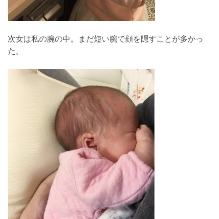
次女は私の腕の中。まだ短い腕で顔を隠すことが多かっ
た。