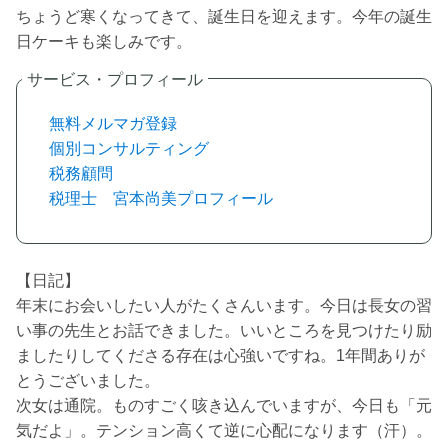
ちょうど寒くなってきて、誕生日を迎えます。今年の誕生
日ケーキも楽しみです。
無料メルマガ登録
個別コンサルティング
税務顧問
税理士 宮本尚美プロフィール
【日記】
年末にお会いしたい人がたくさんいます。今日は長女の習
い事の先生とお話できました。いいところを見つけたり励
ましたりしてくださる存在は心強いですね。1年間ありが
とうございました。
次女は通院。ものすごく咳き込んでいますが、今日も「元
気だよ」。テンション高くて逆に心配になります（汗）。