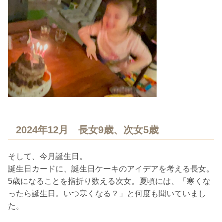
2024年12月 長女9歳、次女5歳
そして、今月誕生日。
誕生日カードに、誕生日ケーキのアイデアを考える長女。
5歳になることを指折り数える次女。夏頃には、「寒くな
ったら誕生日。いつ寒くなる？」と何度も聞いていまし
た。