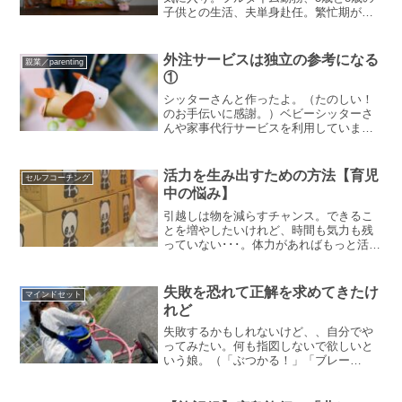
子供との生活、夫単身赴任。繁忙期が半
年続く、リモートワーク不可、気軽に頼
れる身内もなく。そんな生活の中、一番
はじめにしていることが、安心感の確保
外注サービスは独立の参考になる
親業／parenting
です。不安が気力を消耗...
①
シッターさんと作ったよ。（たのしい！
のお手伝いに感謝。）ベビーシッターさ
んや家事代行サービスを利用していま
す。相性が合う方との出会いを、人任せ
や運任せにしたくないので、主にマッチ
ングサービスによるものを利用していま
活力を生み出すための方法【育児
セルフコーチング
す。マッチングサービスでは...
中の悩み】
引越しは物を減らすチャンス。できるこ
とを増やしたいけれど、時間も気力も残
っていない･･･。体力があればもっと活動
的になれるのだろうか･･･。育児を始めて
からいつも感じていたことです。育児中
だから時間がない。睡眠不足だから力が
失敗を恐れて正解を求めてきたけ
マインドセット
でない。育児中は...
れど
失敗するかもしれないけど、、自分でや
ってみたい。何も指図しないで欲しいと
いう娘。（「ぶつかる！」「ブレー
キ！」「右、左！」などと口出す私に対
して。）2023年4月失敗を悪いことだと思