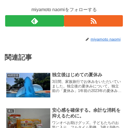
miyamoto naomiをフォローする
miyamoto naomi
関連記事
独立後はじめての夏休み
時間管理
3日間、家族旅行でお休みをいただいてい
ました。独立後の夏休みについて。独立
前の「夏休み」1年前の2023年の夏休み
は、税理士法人職員として過ごしていま
した。前職は50人前後の税理士法人で、
拠点が複数ありました。事務所全体とし
ての夏休みは設け...
安心感を確保する。余計な消耗を
備え
抑えるために。
ワンオペお助けグッズ。子どもたちのお
気に入り。フルタイム勤務、3歳と8歳の