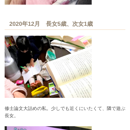
2020年12月 長女5歳、次女1歳
修士論文大詰めの私。少しでも近くにいたくて、隣で遊ぶ
長女。