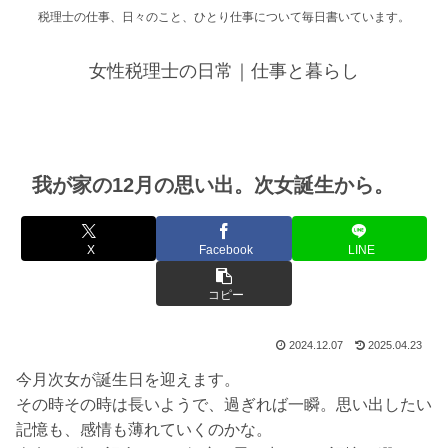
税理士の仕事、日々のこと、ひとり仕事について毎日書いています。
女性税理士の日常｜仕事と暮らし
我が家の12月の思い出。次女誕生から。
X
Facebook
LINE
コピー
2024.12.07
2025.04.23
今月次女が誕生日を迎えます。
その時その時は長いようで、過ぎれば一瞬。思い出したい
記憶も、感情も薄れていくのかな。