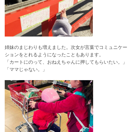
姉妹のまじわりも増えました。次女が言葉でコミュニケー
ションをとれるようになったこともあります。
「カートにのって、おねえちゃんに押してもらいたい。」
「ママじゃない。」