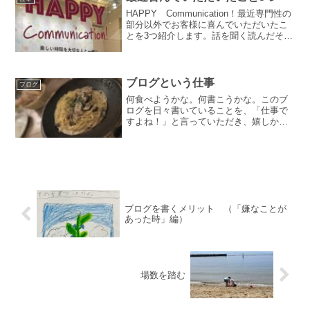
す。相性の良いシッターさん...
HAPPY Communication！最近専門性の
部分以外でお客様に喜んでいただいたこ
とを3つ紹介します。話を聞く読んだその
ままですが、お話を聞きました。お辛い
ことがあったり、色んな思うところにつ
いて。ただ聞いただけというより、親身
に。共...
ブログという仕事
ブログ
何食べようかな。何書こうかな。このブ
ログを日々書いていることを、「仕事で
すよね！」と言っていただき、嬉しかっ
たです。ブログの立ち位置ブログのイメ
ージは色々ありますが、税理士だと余暇
でやっているんでしょう、と思われるよ
うです。「主な」業務では...
ブログを書くメリット （「嫌なことが
あった時」編）
場数を踏む