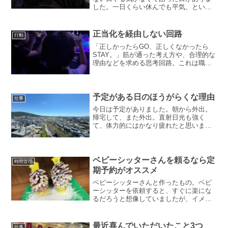
した。一日くらい休んでも平気、という
状況では全くありません。少しでも滞る
わけにはいかない状態です。不思議と、
やる気が出ないのは、ぎゅうぎゅうに予
正当化を経由しない回路
行動
定が詰まって限界以...
「正しかったらGO、正しくなかったら
STAY。」筋が通った考え方や、合理的な
理由などを求める思考回路。これは職業
病かもしれないと最近気づきました。経
理や税務で常に求められる考え方で、エ
ビデンスや根拠とセットです。・なんと
なく、・そうだと思っ...
予定がある日のほうがらくな理由
仕事
今日は予定がありました。朝から外出。
帰宅して、また外出。直射日光も強く
て、体力的にはかなり疲れたと思いま
す。でも、ある種の疲れはありません。
それは、今日やることが決まっているか
ら。行く場所もやることも決まってい
て、少なくともその時間は、他の...
ベビーシッターさんを頼るなら定
時間管理
期予約がオススメ
ベビーシッターさんと作ったもの。ベビ
ーシッターを依頼すると、すぐに楽にな
るだろうと想像していましたが、イメー
ジするほど楽でない面がありました。私
が利用している「マッチング型のベビー
シッターサービス」を前提にお話しま
最近喜んでいただいたこと3つ
仕事