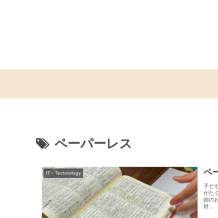
ペーパーレス
ペ
IT・Technology
子ど
がた
由の
対...