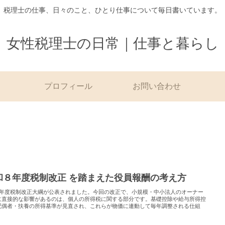
税理士の仕事、日々のこと、ひとり仕事について毎日書いています。
女性税理士の日常｜仕事と暮らし
プロフィール
お問い合わせ
和８年度税制改正 を踏まえた役員報酬の考え方
8年度税制改正大綱が公表されました。今回の改正で、小規模・中小法人のオーナー
に直接的な影響があるのは、個人の所得税に関する部分です。基礎控除や給与所得控
配偶者・扶養の所得基準が見直され、これらが物価に連動して毎年調整される仕組