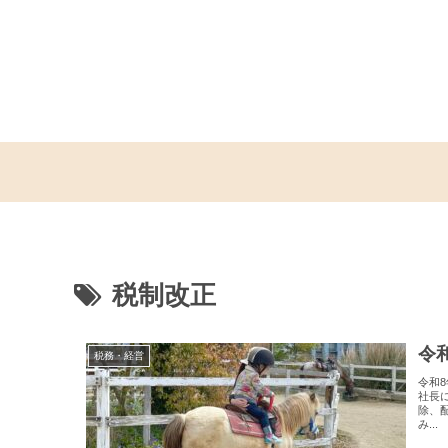
税制改正
令
税務・経営
令和
社長
除、
み...