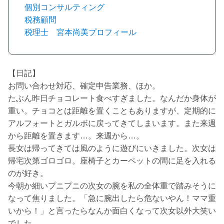
個別コンサルティング
税務顧問
税理士 宮本尚美プロフィール
【日記】
お問い合わせ対応、確定申告業務、ほか。
たぶん昨日チョコレート食べすぎました。なんだか身体が
重い。チョコとは距離を置くこともありますが、定期的に
アルフォートとガルボに戻ってきてしまいます。また来週
から距離を置きます…。来週から…。
長女は帰ってきては風のように遊びにいきました。次女は
帰宅次第ゴロゴロ。座椅子とカーペットの間に足を入れる
のが好き。
今朝か細いプニプニの次女の腕を私の全体重で踏みそうに
なって焦りました。「急に腕出したら危ないやん！ママ重
いから！」と言ったらなんか面白くなって次女以外大笑い
でした。