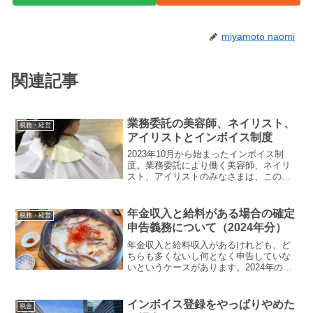
miyamoto naomi
関連記事
業務委託の美容師、ネイリスト、
税務・経営
アイリストとインボイス制度
2023年10月から始まったインボイス制
度。業務委託により働く美容師、ネイリ
スト、アイリストのみなさまは、このイ
ンボイス制度の影響を受けやすいと言わ
れています。この記事では、業務委託で
働く美容師さんが知っておくべきインボ
年金収入と給料がある場合の確定
税務・経営
イス制度のポイントを...
申告義務について（2024年分）
年金収入と給料収入があるけれども、ど
ちらも多くないし何となく申告していな
いというケースがあります。2024年の定
額減税をきっかけに、ご自身の確定申告
が必要かどうかを改めて確認するかたが
多いようです。年金収入と給料収入があ
インボイス登録をやっぱりやめた
税金
る場合の確定申告義務...