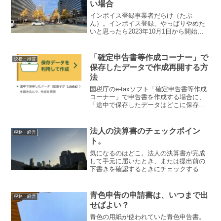
い場合
インボイス登録事業者だらけ（たぶ
ん）。インボイス登録、やっぱりやめた
いと思ったら2023年10月1日から開始し
たインボイス。インボイス制度開始と同
時にインボイス事業者になるためには、
インボイス登録申請を当初は2023年3月
「確定申告書等作成コーナー」で
税務・経営
31日までに申請し...
保存したデータで作成再開する方
法
国税庁のe-taxソフト「確定申告書等作成
コーナー」で申告書を作成する場合に、
「途中で保存したデータはどこに保存さ
れるのか、「保存データを利用して作
成」をしてみましょう。その他にも保存
データは翌年の申告書作成にも使えま
法人の決算書のチェックポイン
税務・経営
す。「ここまでの入力内...
ト。
気になるのはどこ。法人の決算書が完成
して手元に届いたとき、または提出前の
下書きを確認するときにチェックするな
らば、ここを確認してみましょうという
チェックポイントについて。決算書とは
決算書とは、一般的には、会社の財政状
青色申告の申請書は、いつまで出
税務・経営
態や経営成績を表した貸借...
せばよい？
青色の用紙が使われていた青色申告書。