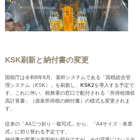
KSK刷新と納付書の変更
国税庁は令和8年9月、基幹システムである「国税総合管
理システム（KSK）」を刷新し、
KSK2
を導入する予定で
す。これに伴い、税務署の窓口で配付される「所得税徴収
高計算書」（源泉所得税の納付書）の様式も変更されま
す。
従来の「A4三つ折り・複写式」から、「A4サイズ・単票
式」に切り替わる予定です。
納付書の変更は表面的な部分ですが、その背景には
システ