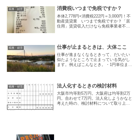
者として学ばせていただく先輩でもあり
ますし、税理士になる...
消費税いつまで免税ですか？
税務・経営
本体2,778円+消費税222円＝3,000円！不
動産賃貸業 いつまで免税ですか？「居
住用」賃貸収入だけなら免税事業者不動
産賃貸業をされている方の中には、消費
税の免税事業者の方がある程度いらっし
ゃるでしょう。例えばマンションを一棟
あるいは複...
仕事が止まるときは、大体ここ
税務・経営
仕事が進まなくなるときって、だいたい
似たようなところで止まっている気がし
ます。例えばこんなとき。・1円単位まで
全部そろってから動こうとする、わから
ないところも全部把握してからでないと
ボールを投げない。→ はずせない論点を
中心に進めるほうが早...
法人化するときの検討材料
税務・経営
大阪市均等割5万円。大阪府は均等割2万
円。合わせて7万円。法人化しようかなと
考えた時の、検討材料について取り上げ
てみます。たくさんの節税が必要となる
くらい利益が見込まれる場合のほか、当
分赤字が続くけれども、10年以内にそれ
なりに利益があがる...