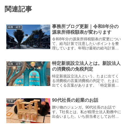
関連記事
事務所ブログ更新｜令和8年分の
税務・経営
源泉所得税額表が変わります
令和8年分の源泉所得税額表の変更につい
て、給与計算で注意したいポイントを整
理しています。年明け最初の給与計算に
向けて、確認しておきたい内容です。▶︎
令和8年分の源泉所得税額表が変わります
（給与計算の注意点）
特定新規設立法人とは。新設法人
税務・経営
の消費税の免税判定
特定新規設立法人という、たまに出てく
る消費税の言葉消費税の判定で、たまに
出てくる言葉があります。「特定新規設
立法人」。名前が長いです。そして、な
んとなく難しそうです。毎日のように出
てくるかというと、そうでもありませ
90代社長の起業のお話
営業
ん。むしろ、出番はほとんど...
贈り物のジェンガ。90代社長のお話で
す。T社長とは、私が税理士法人勤務中に
出会いました。いち担当者としてお付き
合いが始まりました。15年ほどのお付き
合いです。私にとっては、人として経営