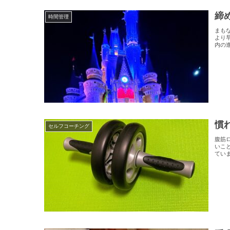
締
時間管理
まも
より
内の
慣
セルフコーチング
腹筋
いこ
てい