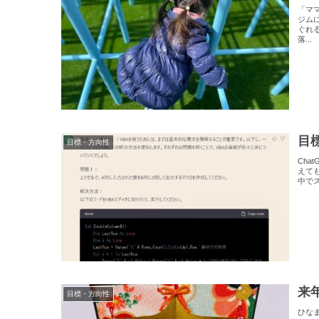
「マ
ジム
ぐれ
落...
目
目標・方向性
Cha
えて
中で
来
目標・方向性
ひな