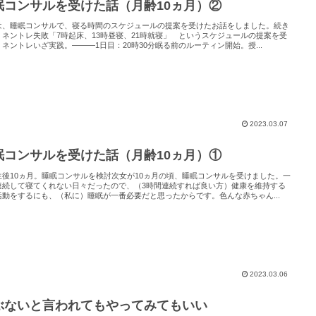
眠コンサルを受けた話（月齢10ヵ月）②
は、睡眠コンサルで、寝る時間のスケジュールの提案を受けたお話をしました。続き
。ネントレ失敗「7時起床、13時昼寝、21時就寝」 というスケジュールの提案を受
ネントレいざ実践。―――1日目：20時30分眠る前のルーティン開始。授...
2023.03.07
眠コンサルを受けた話（月齢10ヵ月）①
生後10ヵ月。睡眠コンサルを検討次女が10ヵ月の頃、睡眠コンサルを受けました。一
連続して寝てくれない日々だったので、（3時間連続すれば良い方）健康を維持する
活動をするにも、（私に）睡眠が一番必要だと思ったからです。色んな赤ちゃん...
2023.03.06
ぶないと言われてもやってみてもいい