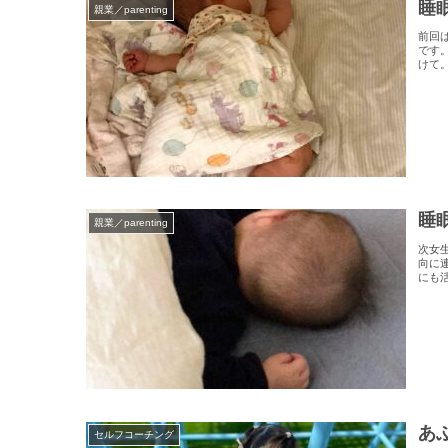
睡
親業／parenting
前回
です
けて。
睡
親業／parenting
次女
向に
にも
あ
セルフコーチング