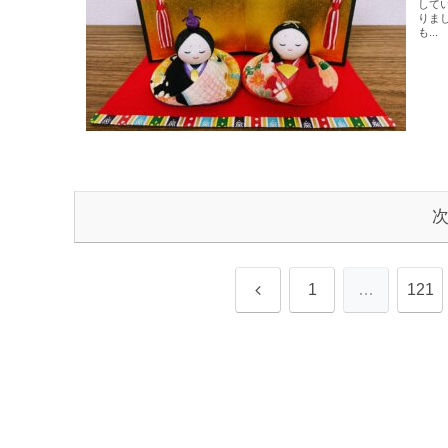
して
りま
も...
前
1
…
121
へ