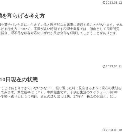
2023.03.12
満を和らげる考え方
期を菓子パンと共に。生きていると理不尽な出来事に遭遇することがあります。それ
らげる考え方について。不満が多い時期です税理士業界では、傾向として長時間労
低賃金、理不尽な顧客対応のいずれか又は全部を経験してしまうことがあります。
.
2023.03.11
月10日現在の状態
そうじはあまりできていないかな･･･。振り返った時に見直せるように現在の状態を
してみます。繁忙期半ば（？）。中間報告です。子供と生活のスケジュール朝8時
を学校へ送り出しつつ同行。次女の送り出しは夫。17時半 長女のお迎え。18...
2023.03.10