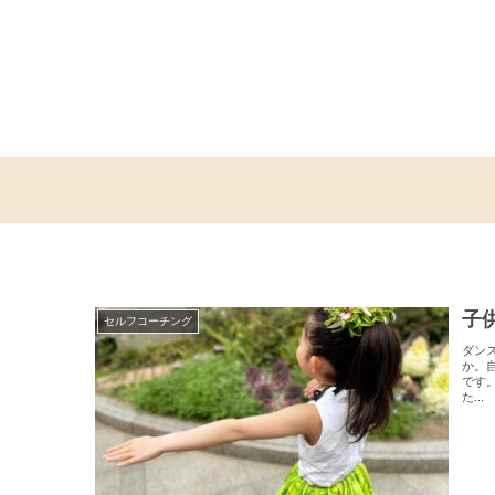
子
セルフコーチング
ダン
か。
です
た...