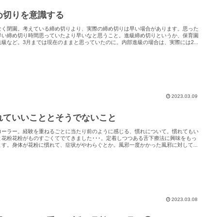
め切りを意識する
なく閉園。考えている締め切りより、実際の締め切りは早い場合があります。思った
早い締め切り時間思っていたより早いなと思うこと。進級締め切りというか、保育園
進級など。3月までは現在のままと思っていたのに。内部進級の場合は、実際には2...
2023.03.09
れていいこととそうでないこと
ローラー。経験を重ねるごとに当たり前のように感じる、慣れについて。慣れてもい
と花粉花粉がものすごくてでてきました･･･。定着しつつある舌下療法に興味をもっ
ます。身体が花粉に慣れて、症状がやわらぐとか。風邪一度かかった風邪に対して...
2023.03.08