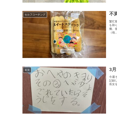
不
セルフコーチング
繁忙
を和
働、
（他..
3
近況
今週
記録
長女