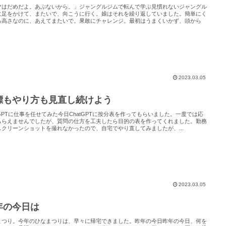
マはだめだよ。あぶないから。」ジャングルジムで転んで学ぶ見慣れないジャングル
に足をかけて、またいで、向こうに行く。娘はそれを繰り返していました。簡単にく
る高さなのに、あえてまたいで。果敢にチャレンジ。最初はうまくいかず、頭から
2023.03.05
標もやり方も見直し続けよう
tGPTに仕事を任せてみた今日ChatGPTに按分表を作ってもらいました。一度では応
もらえませんでしたが、質問の仕方を工夫したら目的の表を作ってくれました。勤務
スクリーンショットを撮れなかったので、自宅でやり直してみましたが、...
2023.03.05
年の今日は
まつり。今年のひなまつりは、早々に帰宅できました。昨年の今日昨年の今日、何を