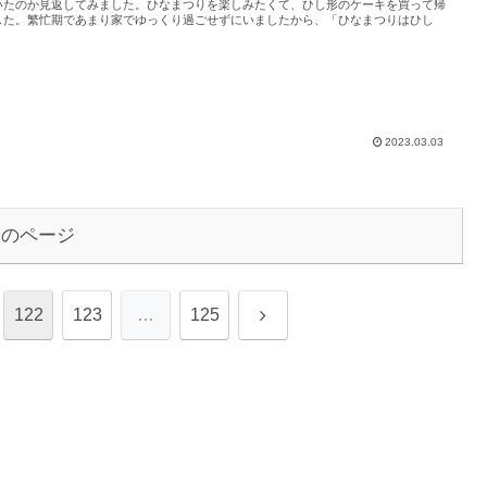
いたのか見返してみました。ひなまつりを楽しみたくて、ひし形のケーキを買って帰
した。繁忙期であまり家でゆっくり過ごせずにいましたから、「ひなまつりはひし
2023.03.03
次のページ
次
122
123
…
125
へ