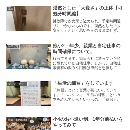
わけではありません。学童や習い事、自
宅保育などから家庭ごとに選択する必要
漠然とした「大変さ」の正体【可
工夫
があります。小学校の...
処分時間編】
鍵故障で次女閉じ込められ。予定時間通
りにいかないものです。漠然とした「大
変そう」という思いをそのままにせず
に、何がどのように大変か、具体的にあ
げてみると、気持ちが楽になったり、解
決につながるかもしれません。どなたか
娘小2、年少。親業と自宅仕事の
時間管理
の参考になればと思い、過ぎ...
時間確保について。
行ってきます。毎日会社に通っていた頃
に憧れていた自宅仕事。しかし、自宅仕
事特有の悩みや困難は漠然と想像してい
ました。実際にはじめてみて、仕事が生
活に侵食されてしまうことに戸惑いまし
た。想像以上でした。この記事では、仕
「生活の練習」をしています
マインドセット
事時間が足りない、もっと...
「練習」という言葉が気にいっていま
す。「ヘルシンキ 生活の練習」という
本を読んでからというもの、「練習」と
いう言葉をもっと日常的なものとして捉
えるようになりました。「ヘルシンキ
生活の練習」についてこの本は、日本に
生まれ育った著者が、二人の...
小4のお小遣い制、1年分前払いを
親業／parenting
やってみて