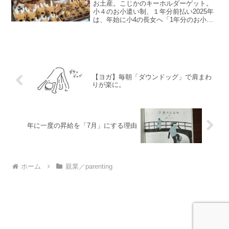
お土産。こじかのキーホルダーゲット。
小４のお小遣い制、１年分前払い2025年
は、年始に小4の長女へ「1年分のお小遣
い」をまとめて渡しました。子どもに
「自由に使ってみる」経験をさせてみる
のもいいかな〜、と思っていたからで
す。ちょうど、自分で買...
【ヨガ】毎朝「ダウンドッグ」で肩まわ
りが楽に。
年に一度の昇給を「7月」にする理由
ホーム
親業／parenting