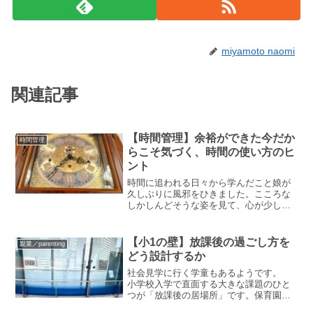
miyamoto naomi
関連記事
【時間管理】余裕ができた今だか
時間管理
らこそ気づく、時間の使い方のヒ
ント
時間に追われる日々から学んだこと娘が
久しぶりに風邪をひきました。こころな
しかしんどそうな姿を見て、心が少し揺
れます。次女が年長になってからという
もの、体調不良の事態をどうスケジュー
ルに組み込むかを意識しなければならな
【小1の壁】放課後の過ごし方を
親業／parenting
い状況は減りました。以前...
どう設計するか
社会見学に行く学童もあるようです。
小学校入学で直面する大きな課題のひと
つが「放課後の居場所」です。保育園と
違い、全員に同じ環境が用意されている