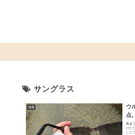
サングラス
ウ
健康
点
鼻あ
けた
した