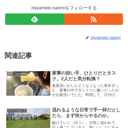
miyamoto naomiをフォローする
miyamoto naomi
関連記事
家事の担い手、ひとりだとタス
親業／parenting
ク。2人だと気分転換？
食器洗いがしんどくなくなった長年ずっ
と、家事の中でダントツに嫌いだったの
がお皿洗いでした。料理して、片付け
て、そのあとにまた洗う。秋冬は手荒れ
でさらにしんどい。手袋をする余裕すら
ない。もうただただ「気力がない」。そ
流れるような日常で手一杯だとし
マインドセット
んなに嫌だったのに、最近ふ...
たら、まず何からやるのか。
駆けていく（日々）。日常に追われて、
日々過ごしていると、新しいことにチャ