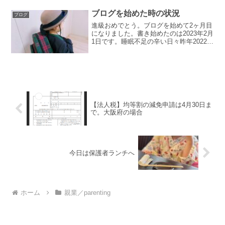
でも、12星座を4つのグループに分けたエ
レメントの特徴に注目しています。きっ
ブログを始めた時の状況
ブログ
かけは、ちょっとし...
進級おめでとう。ブログを始めて2ヶ月目
になりました。書き始めたのは2023年2月
1日です。睡眠不足の辛い日々昨年2022年
は、育休からの復職2年目でしたが、2歳
の子供の夜泣きも続いて日々睡眠不足
で、体調不良になることが多く、時間が
あったら、...
【法人税】均等割の減免申請は4月30日ま
で。大阪府の場合
今日は保護者ランチへ
ホーム
親業／parenting