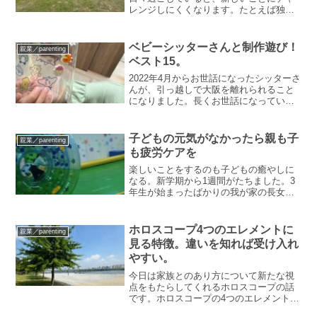
レンジしにくくなります。たとえば独立
したいと思っていても、サラリーマンの
日常が慌ただしく、疲れ切ってしまっ
て、独立するための行動を起こすことが
ベビーシッターさんと制作遊び！
親業／parenting
できません。私もそのような...
ベスト15。
2022年4月からお世話になったシッターさ
んが、引っ越しで大阪を離れられること
になりました。長くお世話になってい
て、子どもたちにとっては家族に近い存
在。事あるごとに、会いたい、話した
い、いつ来るの？と。私にとっては恩人
子どもの元気がなかったら親も子
親業／parenting
でもあります。絵本よみ...
も疲労ケアを
楽しいことをするのも子どもの癒やしに
なる。新学期から1週間がたちました。3
年生が始まったばかりの我が家の長女
も、この1週間で楽しさともどかしさと
色々なことがありました。〇〇ちゃんと
隣の席になったんだ〜！！とテンション
ホロスコープ4つのエレメントに
親業／parenting
高く帰ってきたと思ったら...
見る特徴。違いを知れば受け入れ
やすい。
今日は家族とのあり方について新たな視
点をもたらしてくれるホロスコープの話
です。ホロスコープの4つのエレメント最
近ホロスコープを参考にしています。中